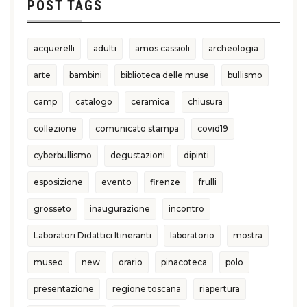
POST TAGS
acquerelli
adulti
amos cassioli
archeologia
arte
bambini
biblioteca delle muse
bullismo
camp
catalogo
ceramica
chiusura
collezione
comunicato stampa
covid19
cyberbullismo
degustazioni
dipinti
esposizione
evento
firenze
frulli
grosseto
inaugurazione
incontro
Laboratori Didattici Itineranti
laboratorio
mostra
museo
new
orario
pinacoteca
polo
presentazione
regione toscana
riapertura