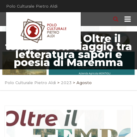
Polo Culturale Pietro Aldi
26 agosto > Oltre il
tempo > Un viaggio tra
letteratura sapori e
poesia di Maremma
Polo Culturale Pietro Aldi
>
2023
>
Agosto