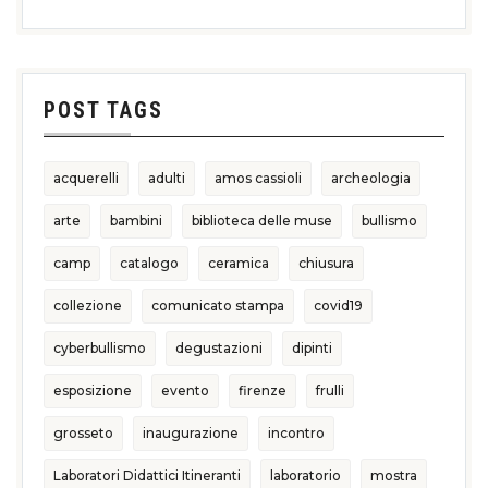
POST TAGS
acquerelli
adulti
amos cassioli
archeologia
arte
bambini
biblioteca delle muse
bullismo
camp
catalogo
ceramica
chiusura
collezione
comunicato stampa
covid19
cyberbullismo
degustazioni
dipinti
esposizione
evento
firenze
frulli
grosseto
inaugurazione
incontro
Laboratori Didattici Itineranti
laboratorio
mostra