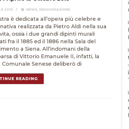
LE 2019
NEWS
,
INAUGURAZIONE
tra è dedicata all’opera più celebre e
ativa realizzata da Pietro Aldi nella sua
ita, ossia i due grandi dipinti murali
ti fra il 1885 ed il 1886 nella Sala del
imento a Siena. All’indomani della
rsa di Vittorio Emanuele II, infatti, la
 Comunale Senese deliberò di
TINUE READING