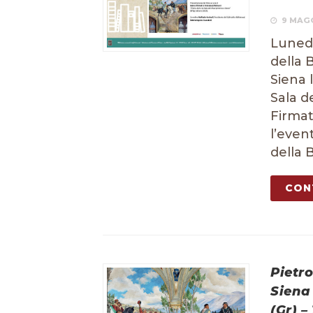
9 MAGG
Lunedì
della 
Siena 
Sala d
Firmat
l’even
della B
CON
Pietro
Siena 
(Gr) –