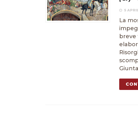
5 APRI
La mos
impegn
breve v
elabora
Risorg
scompa
Giunta
CON