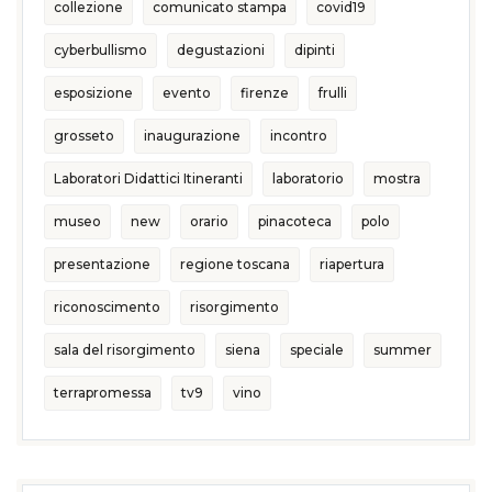
collezione
comunicato stampa
covid19
cyberbullismo
degustazioni
dipinti
esposizione
evento
firenze
frulli
grosseto
inaugurazione
incontro
Laboratori Didattici Itineranti
laboratorio
mostra
museo
new
orario
pinacoteca
polo
presentazione
regione toscana
riapertura
riconoscimento
risorgimento
sala del risorgimento
siena
speciale
summer
terrapromessa
tv9
vino