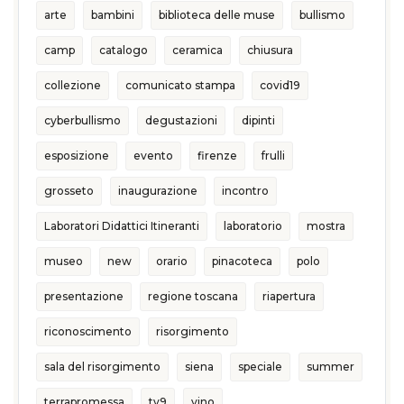
arte
bambini
biblioteca delle muse
bullismo
camp
catalogo
ceramica
chiusura
collezione
comunicato stampa
covid19
cyberbullismo
degustazioni
dipinti
esposizione
evento
firenze
frulli
grosseto
inaugurazione
incontro
Laboratori Didattici Itineranti
laboratorio
mostra
museo
new
orario
pinacoteca
polo
presentazione
regione toscana
riapertura
riconoscimento
risorgimento
sala del risorgimento
siena
speciale
summer
terrapromessa
tv9
vino