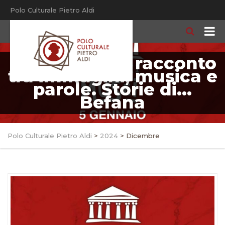
Polo Culturale Pietro Aldi
Il “gusto” del racconto
tra immagini, musica e
parole. Storie di…
Befana
Polo Culturale Pietro Aldi
>
2024
>
Dicembre