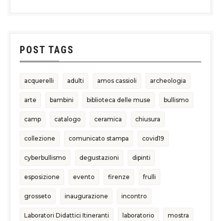
POST TAGS
acquerelli
adulti
amos cassioli
archeologia
arte
bambini
biblioteca delle muse
bullismo
camp
catalogo
ceramica
chiusura
collezione
comunicato stampa
covid19
cyberbullismo
degustazioni
dipinti
esposizione
evento
firenze
frulli
grosseto
inaugurazione
incontro
Laboratori Didattici Itineranti
laboratorio
mostra