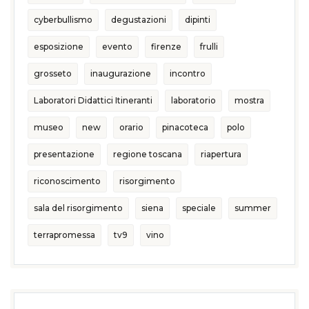
cyberbullismo
degustazioni
dipinti
esposizione
evento
firenze
frulli
grosseto
inaugurazione
incontro
Laboratori Didattici Itineranti
laboratorio
mostra
museo
new
orario
pinacoteca
polo
presentazione
regione toscana
riapertura
riconoscimento
risorgimento
sala del risorgimento
siena
speciale
summer
terrapromessa
tv9
vino