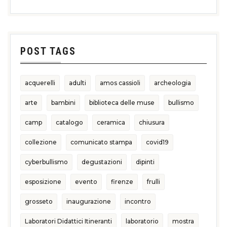
POST TAGS
acquerelli
adulti
amos cassioli
archeologia
arte
bambini
biblioteca delle muse
bullismo
camp
catalogo
ceramica
chiusura
collezione
comunicato stampa
covid19
cyberbullismo
degustazioni
dipinti
esposizione
evento
firenze
frulli
grosseto
inaugurazione
incontro
Laboratori Didattici Itineranti
laboratorio
mostra