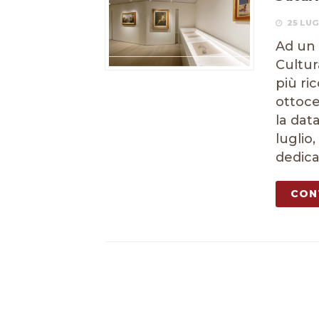
25 LUG
Ad un 
Cultur
più ri
ottoce
la data
luglio
dedica
CON