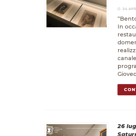
24 APR
“Bento
In occ
restau
domen
realiz
canale
progra
Gioved
CON
26 lug
Satur