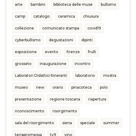
arte
bambini
biblioteca delle muse
bullismo
camp
catalogo
ceramica
chiusura
collezione
comunicato stampa
covid19
cyberbullismo
degustazioni
dipinti
esposizione
evento
firenze
frulli
grosseto
inaugurazione
incontro
Laboratori Didattici Itineranti
laboratorio
mostra
museo
new
orario
pinacoteca
polo
presentazione
regione toscana
riapertura
riconoscimento
risorgimento
sala del risorgimento
siena
speciale
summer
terrapromessa
tv9
vino