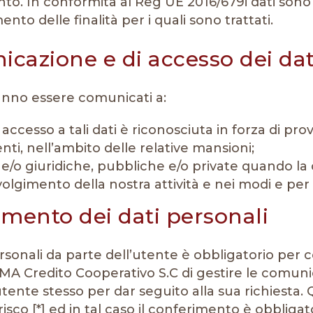
nto. In conformità al Reg UE 2016/679i dati sono 
o delle finalità per i quali sono trattati.
cazione e di accesso dei dat
ranno essere comunicati a:
di accesso a tali dati è riconosciuta in forza di p
enti, nell’ambito delle relative mansioni;
 e/o giuridiche, pubbliche e/o private quando la
olgimento della nostra attività e nei modi e per le
imento dei dati personali
ersonali da parte dell’utente è obbligatorio pe
A Credito Cooperativo S.C di gestire le comunic
utente stesso per dar seguito alla sua richiesta. 
isco [*] ed in tal caso il conferimento è obblig