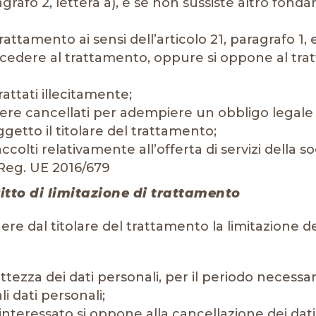
aragrafo 2, lettera a), e se non sussiste altro fond
trattamento ai sensi dell’articolo 21, paragrafo 1
edere al trattamento, oppure si oppone al tratta
trattati illecitamente;
sere cancellati per adempiere un obbligo legale p
etto il titolare del trattamento;
raccolti relativamente all’offerta di servizi della 
l Reg. UE 2016/679
Diritto di limitazione di trattamento
tenere dal titolare del trattamento la limitazione
attezza dei dati personali, per il periodo necessa
li dati personali;
 l’interessato si oppone alla cancellazione dei da