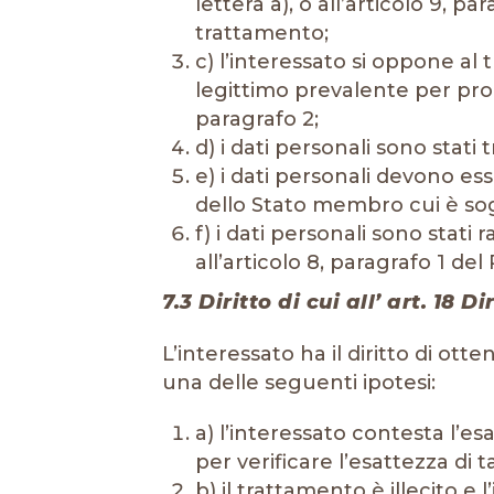
lettera a), o all’articolo 9, p
trattamento;
c) l’interessato si oppone al 
legittimo prevalente per proc
paragrafo 2;
d) i dati personali sono stati 
e) i dati personali devono es
dello Stato membro cui è sogg
f) i dati personali sono stati 
all’articolo 8, paragrafo 1 de
7.3 Diritto di cui all’ art. 18 
L’interessato ha il diritto di ot
una delle seguenti ipotesi:
a) l’interessato contesta l’es
per verificare l’esattezza di ta
b) il trattamento è illecito e