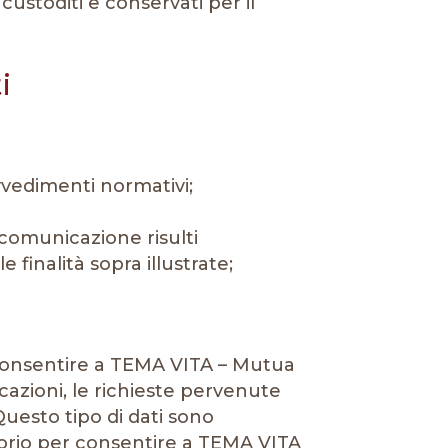
custoditi e conservati per il
i
rovvedimenti normativi;
 comunicazione risulti
 finalità sopra illustrate;
r consentire a TEMA VITA – Mutua
azioni, le richieste pervenute
Questo tipo di dati sono
atorio per consentire a TEMA VITA