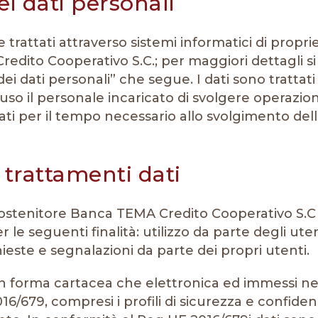
i dati personali
 e trattati attraverso sistemi informatici di prop
dito Cooperativo S.C.; per maggiori dettagli si 
 dei dati personali” che segue. I dati sono tratt
uso il personale incaricato di svolgere operazio
ti per il tempo necessario allo svolgimento dell’a
 trattamenti dati
tenitore Banca TEMA Credito Cooperativo S.C pu
 le seguenti finalità: utilizzo da parte degli utent
chieste e segnalazioni da parte dei propri utenti.
ia in forma cartacea che elettronica ed immessi n
/679, compresi i profili di sicurezza e confidenzi