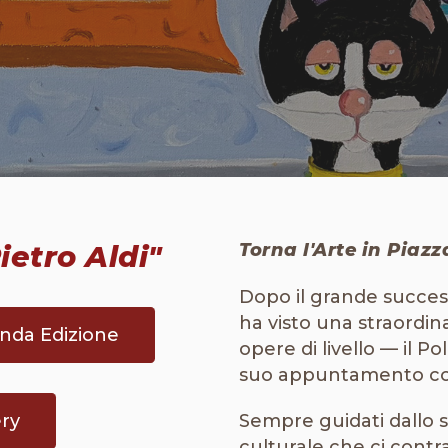
ietro Aldi"
Torna l'Arte in Piazz
Dopo il grande succes
ha visto una straordina
conda Edizione
opere di livello — il Po
suo appuntamento con 
ry
Sempre guidati dallo sp
culturale che ci contra