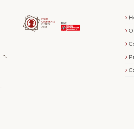
H
O
C
 n.
P
C
-