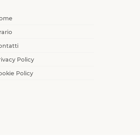
ome
rario
ontatti
rivacy Policy
ookie Policy