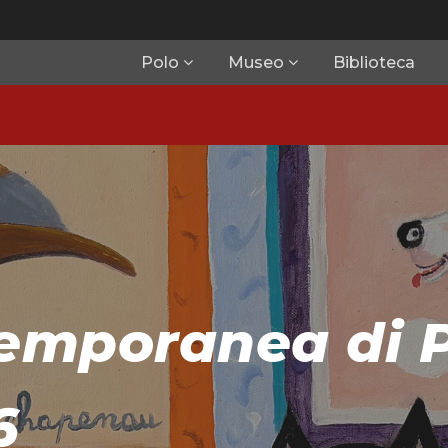
Polo
Museo
Biblioteca
emporanea di P
6