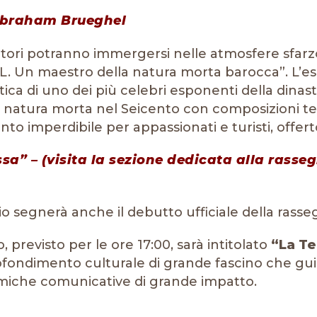
 Abraham Brueghel
visitatori potranno immergersi nelle atmosfere sfa
Un maestro della natura morta barocca”. L’esp
ica di uno dei più celebri esponenti della dinas
a natura morta nel Seicento con composizioni teat
ento imperdibile per appassionati e turisti, offer
a” – (visita la sezione dedicata alla rasseg
lio segnerà anche il debutto ufficiale della rass
, previsto per le ore 17:00, sarà intitolato
“La Te
fondimento culturale di grande fascino che guid
amiche comunicative di grande impatto.