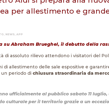
etro Aldi si prepara alla nuov
a per allestimento e grande r
TO
,
NEWS
,
APP
tra su Abraham Brueghel, il debutto della r
di assoluto rilievo attendono i visitatori del Pol
ni di allestimento delle sale espositive e garantir
à un periodo di
chiusura straordinaria da merco
anno ufficialmente al pubblico sabato 11 luglio
,
o culturale per il territorio grazie a un ecc