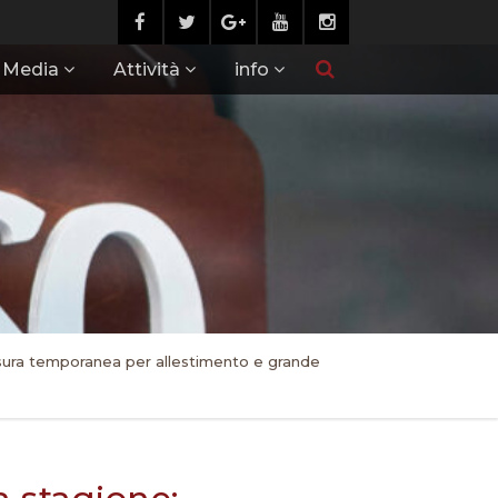
Media
Attività
info
hiusura temporanea per allestimento e grande