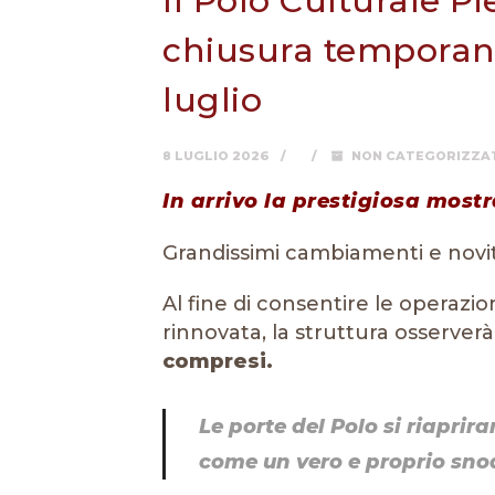
Il Polo Culturale Pi
chiusura temporane
luglio
8 LUGLIO 2026
NON CATEGORIZZA
In arrivo la prestigiosa mos
Grandissimi cambiamenti e novità 
Al fine di consentire le operazio
rinnovata, la struttura osserver
compresi.
Le porte del Polo si riaprir
come un vero e proprio snod