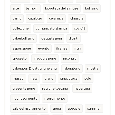
arte
bambini
biblioteca delle muse
bullismo
camp
catalogo
ceramica
chiusura
collezione
comunicato stampa
covid19
cyberbullismo
degustazioni
dipinti
esposizione
evento
firenze
frulli
grosseto
inaugurazione
incontro
Laboratori Didattici Itineranti
laboratorio
mostra
museo
new
orario
pinacoteca
polo
presentazione
regione toscana
riapertura
riconoscimento
risorgimento
sala del risorgimento
siena
speciale
summer