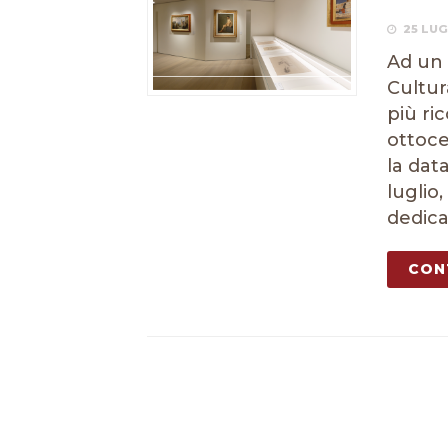
25 LUG
Ad un 
Cultur
più ri
ottoce
la data
luglio
dedica
CON