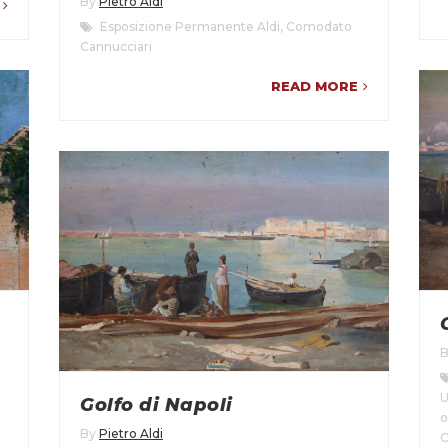
By
Pietro Aldi
Esposizione Permanente Aldi
,
Comodato
Cannucciari
READ MORE
U
Golfo di Napoli
o
By
Pietro Aldi
C