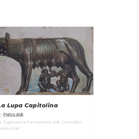
La Lupa Capitolina
By
Pietro Aldi
Esposizione Permanente Aldi
,
Comodato
annucciari