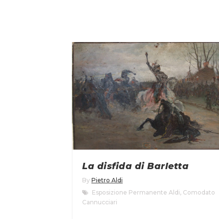
La disfida di Barletta
By
Pietro Aldi
Esposizione Permanente Aldi
,
Comodato
Cannucciari