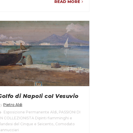
READ MORE
Golfo di Napoli col Vesuvio
By
Pietro Aldi
Esposizione Permanente Aldi
,
PASSIONI DI
N COLLEZIONISTA Dipinti fiamminghi e
landesi del Cinque e Seicento
,
Comodato
annucciari