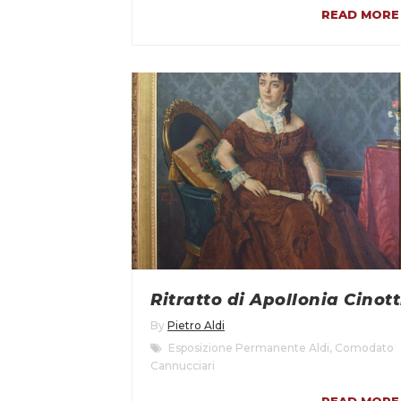
READ MORE
Ritratto di Apollonia Cinott
By
Pietro Aldi
Esposizione Permanente Aldi
,
Comodato
Cannucciari