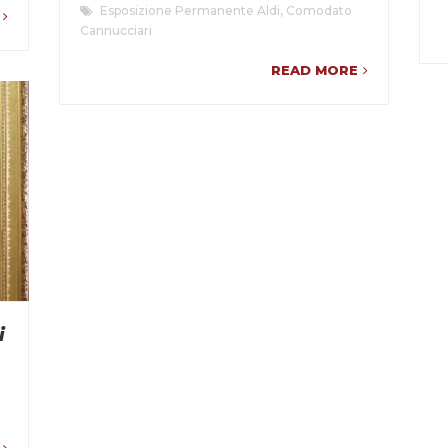
Esposizione Permanente Aldi
,
Comodato
Cannucciari
READ MORE
i