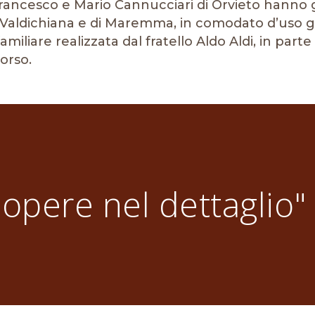
 Francesco e Mario Cannucciari di Orvieto han
aldichiana e di Maremma, in comodato d’uso gra
iliare realizzata dal fratello Aldo Aldi, in parte
orso.
 opere nel dettaglio"