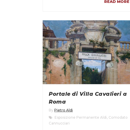
READ MORE
Portale di Villa Cavalieri a
Roma
By
Pietro Aldi
Esposizione Permanente Aldi
,
Comodato
Cannucciari