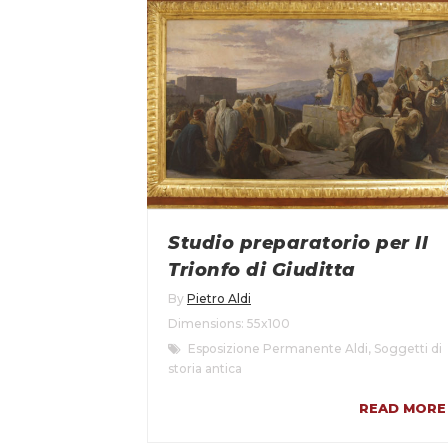
Studio preparatorio per Il
Trionfo di Giuditta
By
Pietro Aldi
Dimensions: 55x100
Esposizione Permanente Aldi
,
Soggetti di
storia antica
READ MORE