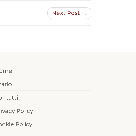
Next Post →
ome
rario
ontatti
rivacy Policy
ookie Policy