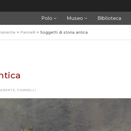
Polo
Museo
Biblioteca
manente
>
Pannelli
>
Soggetti di storia antica
ntica
MANENTE
,
PANNELLI