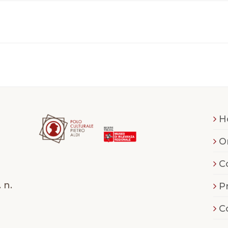
H
O
C
 n.
P
C