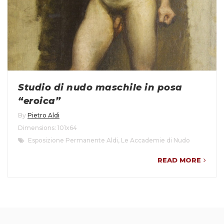
Studio di nudo maschile in posa
“eroica”
By
Pietro Aldi
Dimensions: 101x64
Esposizione Permanente Aldi
,
Le Accademie di Nudo
READ MORE