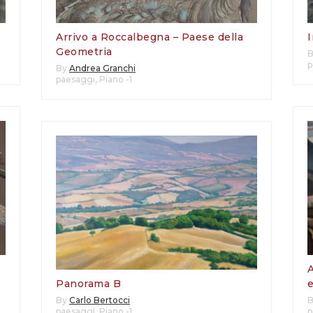
Arrivo a Roccalbegna – Paese della
I
Geometria
p
By
Andrea Granchi
paesaggi
,
Piano -1
Panorama B
By
Carlo Bertocci
paesaggi
,
Piano -1
p