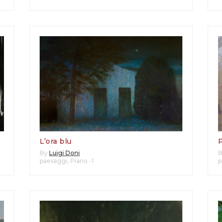
L’ora blu
By
Luigi Doni
paesaggi
,
Piano -1
p