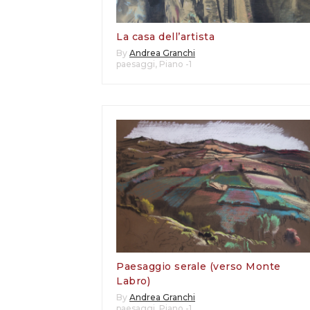
La casa dell’artista
By
Andrea Granchi
paesaggi
,
Piano -1
Paesaggio serale (verso Monte
Labro)
By
Andrea Granchi
paesaggi
,
Piano -1