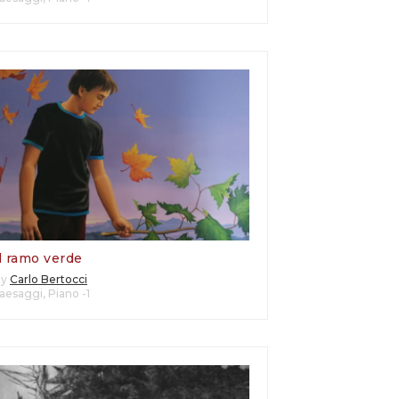
l ramo verde
By
Carlo Bertocci
aesaggi
,
Piano -1