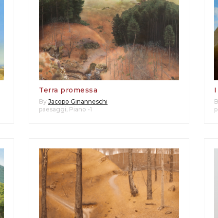
Terra promessa
I
By
Jacopo Ginanneschi
paesaggi
,
Piano -1
p