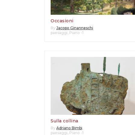
Occasioni
By
Jacopo Ginanneschi
paesaggi
,
Piano -1
Sulla collina
By
Adriano Bimbi
paesaggi
,
Piano -1