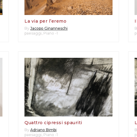
La via per l’eremo
I
By
Jacopo Ginanneschi
paesaggi
,
Piano -1
p
Quattro cipressi spauriti
L
By
Adriano Bimbi
paesaggi
,
Piano -1
p