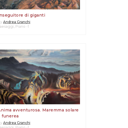
nseguitore di giganti
By
Andrea Granchi
aesaggi
,
Piano -1
Anima avventurosa. Maremma solare
e funerea
By
Andrea Granchi
aesaggi
,
Piano -1