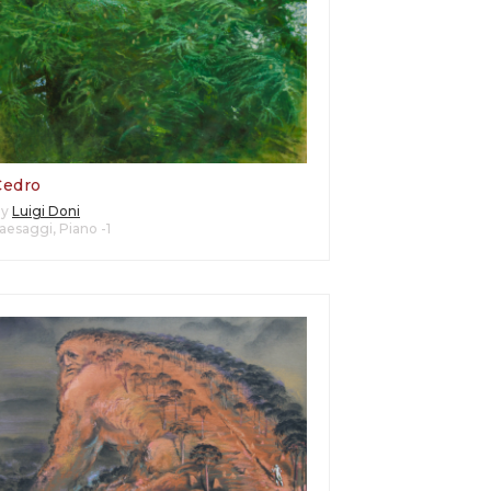
Cedro
By
Luigi Doni
aesaggi
,
Piano -1