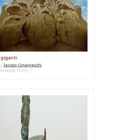
 giganti
By
Jacopo Ginanneschi
aesaggi
,
Piano -1