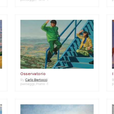
Osservatorio
I
By
Carlo Bertocci
paesaggi
,
Piano -1
p