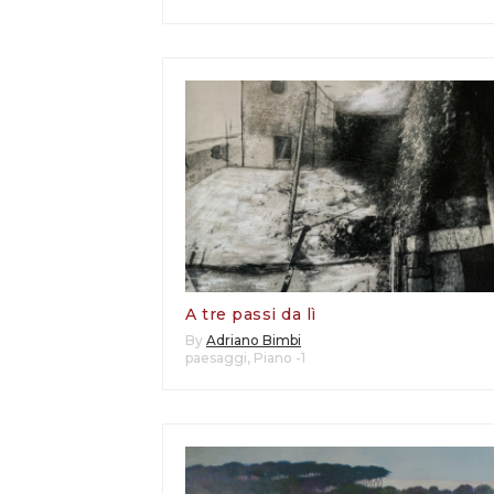
A tre passi da lì
By
Adriano Bimbi
paesaggi
,
Piano -1