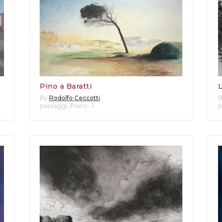
Pino a Baratti
L
By
Rodolfo Ceccotti
paesaggi
,
Piano -1
p