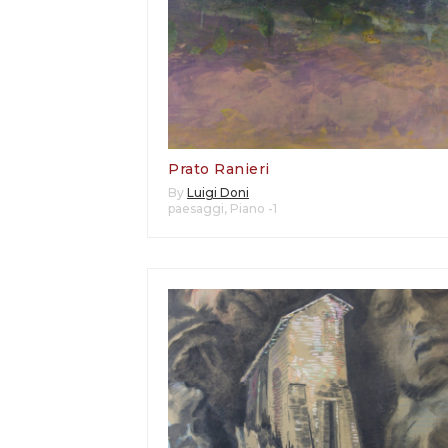
Prato Ranieri
By
Luigi Doni
paesaggi
,
Piano -1