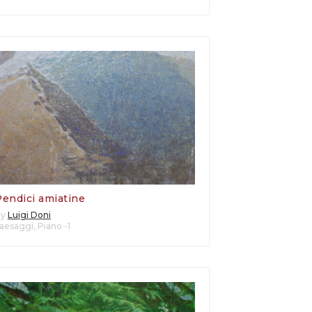
Pendici amiatine
By
Luigi Doni
aesaggi
,
Piano -1