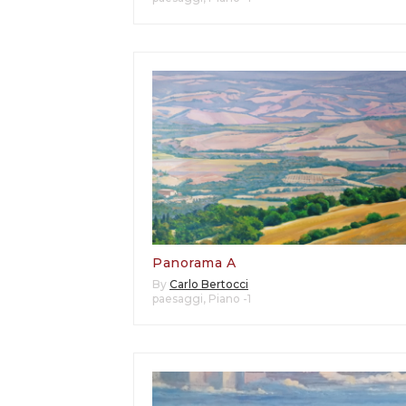
Panorama A
By
Carlo Bertocci
paesaggi
,
Piano -1