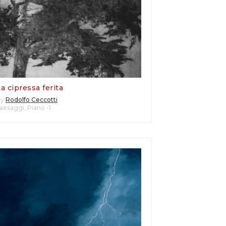
a cipressa ferita
By
Rodolfo Ceccotti
aesaggi
,
Piano -1