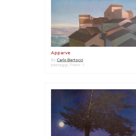
Apparve
By
Carlo Bertocci
paesaggi
,
Piano -1