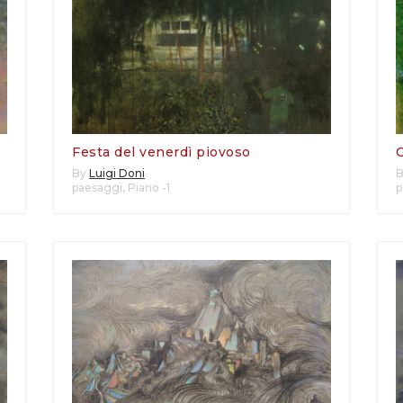
Festa del venerdì piovoso
By
Luigi Doni
paesaggi
,
Piano -1
p