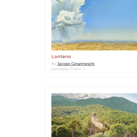
Lontano
By
Jacopo Ginanneschi
paesaggi
,
Piano -1