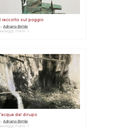
l raccolto sul poggio
By
Adriano Bimbi
aesaggi
,
Piano -1
’acqua dal dirupo
By
Adriano Bimbi
aesaggi
,
Piano -1