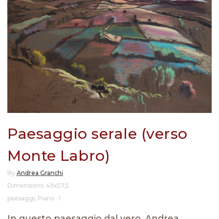
Paesaggio serale (verso
Monte Labro)
By
Andrea Granchi
Dimensions: 49x57,5
paesaggi
,
Piano -1
In questo paesaggio dal vero, Andrea