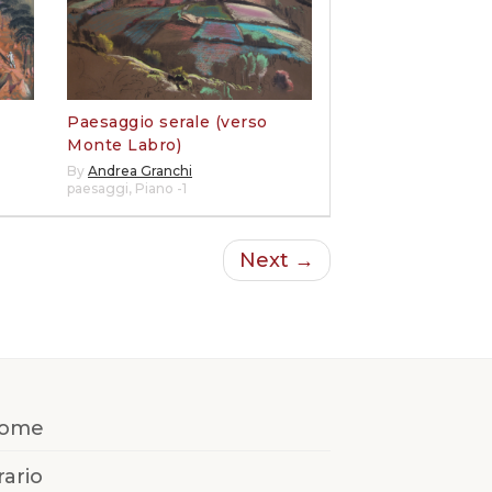
Paesaggio serale (verso
Monte Labro)
By
Andrea Granchi
paesaggi
,
Piano -1
Next →
ome
rario