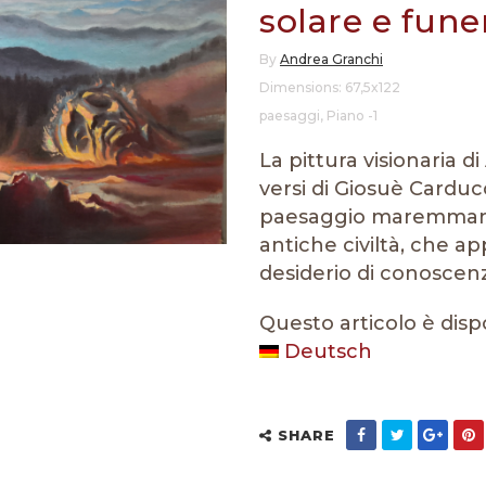
solare e fune
By
Andrea Granchi
Dimensions: 67,5x122
paesaggi
,
Piano -1
La pittura visionaria d
versi di Giosuè Cardu
paesaggio maremmano 
antiche civiltà, che a
desiderio di conoscen
Questo articolo è disp
Deutsch
SHARE