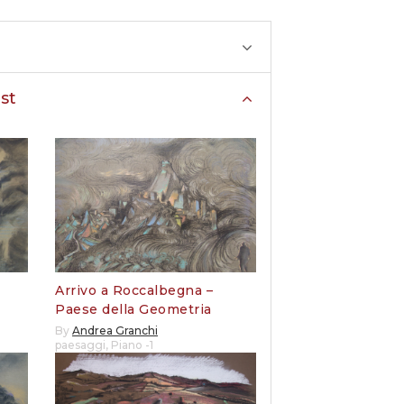
st
Arrivo a Roccalbegna –
Paese della Geometria
By
Andrea Granchi
paesaggi
,
Piano -1