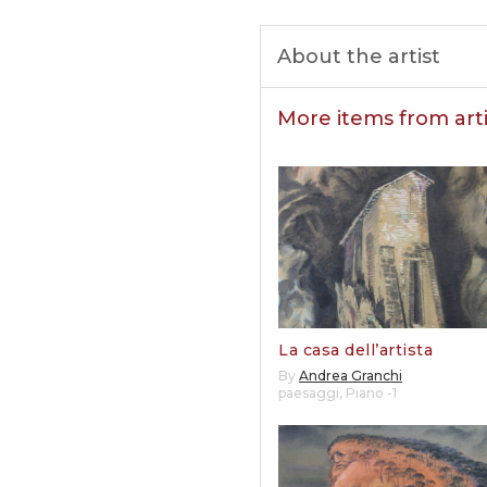
About the artist
More items from arti
La casa dell’artista
By
Andrea Granchi
paesaggi
,
Piano -1