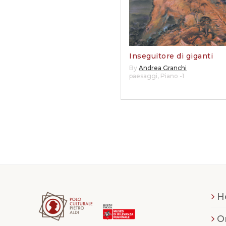
Inseguitore di giganti
By
Andrea Granchi
paesaggi
,
Piano -1
H
O