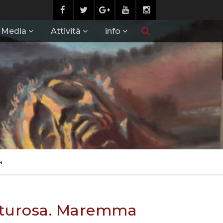
Media
Attività
info
a
turosa. Maremma