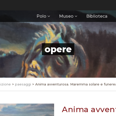
Polo
Museo
Biblioteca
opere
izione
>
paesaggi
>
Anima avventurosa. Maremma solare e funere
Anima avven