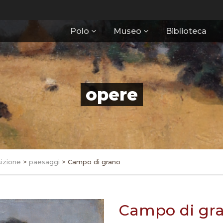
Polo
Museo
Biblioteca
opere
izione
>
paesaggi
>
Campo di grano
Campo di gr