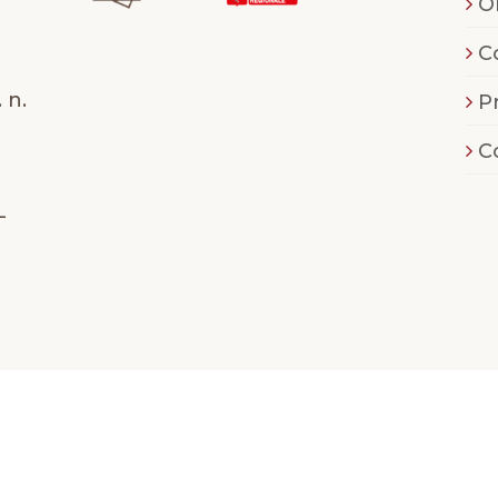
O
C
 n.
P
C
-