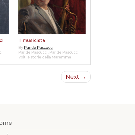
ci
Il musicista
By
Paride Pascucci
i.
Paride Pascucci
,
Paride Pascucci.
Volti e storie della Maremma
Next →
ome