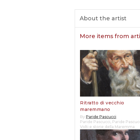
About the artist
More items from arti
Ritratto di vecchio
maremmano
By
Paride Pascucci
Paride Pascucci
,
Paride Pascucc
Volti e storie della Maremma