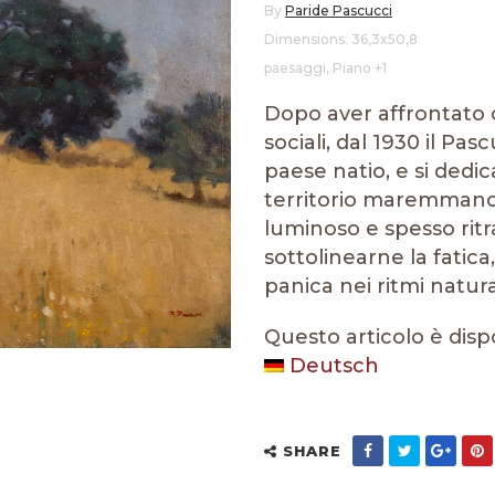
By
Paride Pascucci
Dimensions: 36,3x50,8
paesaggi
,
Piano +1
Dopo aver affrontato c
sociali, dal 1930 il Pas
paese natio, e si dedic
territorio maremmano c
luminoso e spesso ritr
sottolinearne la fatica
panica nei ritmi natural
Questo articolo è disp
Deutsch
SHARE