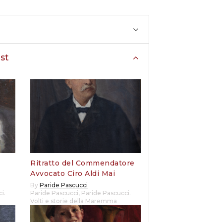
st
Ritratto del Commendatore
Avvocato Ciro Aldi Mai
By
Paride Pascucci
i.
Paride Pascucci
,
Paride Pascucci.
Volti e storie della Maremma