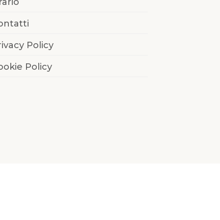
rario
ontatti
rivacy Policy
ookie Policy