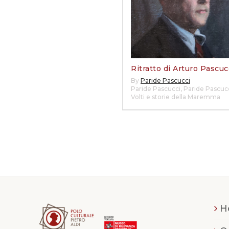
Ritratto di Arturo Pascuc
By
Paride Pascucci
Paride Pascucci
,
Paride Pascucc
Volti e storie della Maremma
H