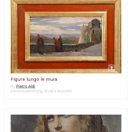
Figure lungo le mura
By
Pietro Aldi
Dauerausstellung
,
Studi e bozzetti