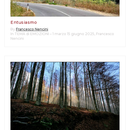
Entusiasmo
By
Francesco Nencini
In TEMA di EMOZIONI – 1 marzo 15 giugno 2025
,
Francesco
Nencini