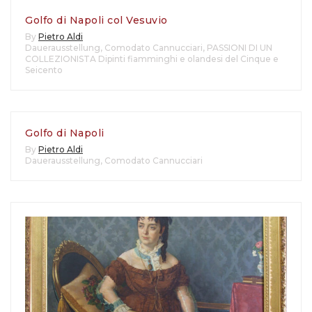
Golfo di Napoli col Vesuvio
By
Pietro Aldi
Dauerausstellung
,
Comodato Cannucciari
,
PASSIONI DI UN
COLLEZIONISTA Dipinti fiamminghi e olandesi del Cinque e
Seicento
Golfo di Napoli
By
Pietro Aldi
Dauerausstellung
,
Comodato Cannucciari