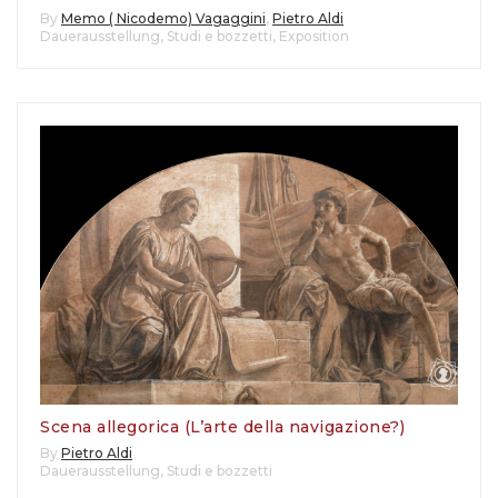
By
Memo ( Nicodemo) Vagaggini
,
Pietro Aldi
Dauerausstellung
,
Studi e bozzetti
,
Exposition
Scena allegorica (L’arte della navigazione?)
By
Pietro Aldi
Dauerausstellung
,
Studi e bozzetti