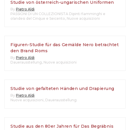
Studie von österreich-ungarischen Uniformen
By
Pietro Aldi
PASSIONI DI UN COLLEZIONISTA Dipinti fiamminghi e
olandesi del Cinque e Seicento
,
Nuove acquisizioni
Figuren-Studie für das Gemälde Nero betrachtet
den Brand Roms
By
Pietro Aldi
Dauerausstellung
,
Nuove acquisizioni
Studie von gefalteten Händen und Drapierung
By
Pietro Aldi
Nuove acquisizioni
,
Dauerausstellung
Studie aus den 80er Jahren für Das Begräbnis