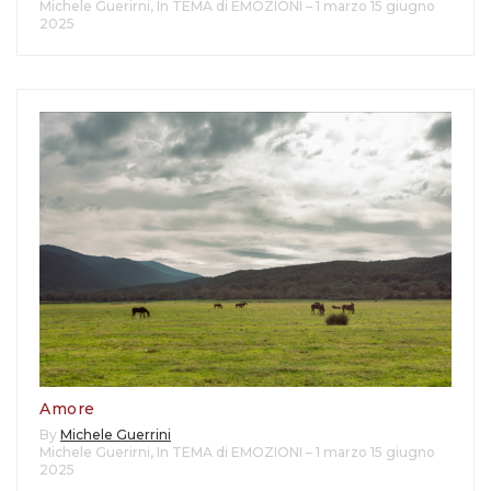
Michele Guerirni
,
In TEMA di EMOZIONI – 1 marzo 15 giugno
2025
Amore
By
Michele Guerrini
Michele Guerirni
,
In TEMA di EMOZIONI – 1 marzo 15 giugno
2025