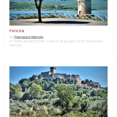
Felicità
By
Francesco Nencini
In TEMA di EMOZIONI – 1 marzo 15 giugno 2025
,
Francesco
Nencini