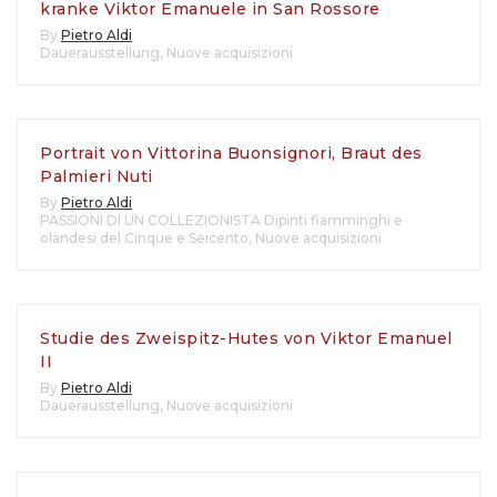
kranke Viktor Emanuele in San Rossore
By
Pietro Aldi
Dauerausstellung
,
Nuove acquisizioni
Portrait von Vittorina Buonsignori, Braut des
Palmieri Nuti
By
Pietro Aldi
PASSIONI DI UN COLLEZIONISTA Dipinti fiamminghi e
olandesi del Cinque e Seicento
,
Nuove acquisizioni
Studie des Zweispitz-Hutes von Viktor Emanuel
II
By
Pietro Aldi
Dauerausstellung
,
Nuove acquisizioni