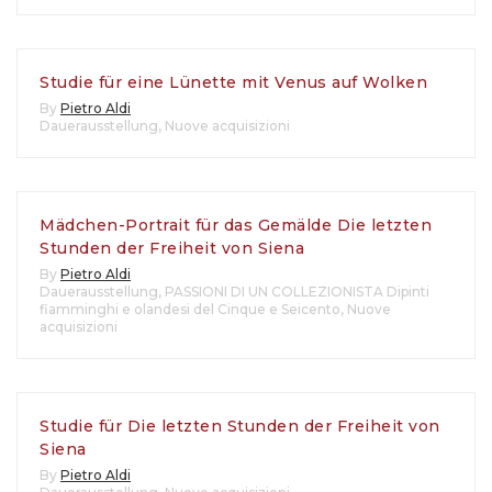
Studie für eine Lünette mit Venus auf Wolken
By
Pietro Aldi
Dauerausstellung
,
Nuove acquisizioni
Mädchen-Portrait für das Gemälde Die letzten
Stunden der Freiheit von Siena
By
Pietro Aldi
Dauerausstellung
,
PASSIONI DI UN COLLEZIONISTA Dipinti
fiamminghi e olandesi del Cinque e Seicento
,
Nuove
acquisizioni
Studie für Die letzten Stunden der Freiheit von
Siena
By
Pietro Aldi