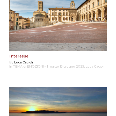
Interesse
By
Luca Cacioli
In TEMA di EMOZIONI – 1 marzo 15 giugno 2025
,
Luca Cacioli