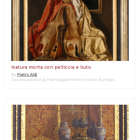
Natura morta con pelliccia e liuto
By
Pietro Aldi
Dauerausstellung
,
Panneggiamenti e tessuti di pregio