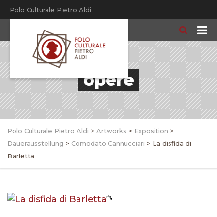
Polo Culturale Pietro Aldi
opere
Polo Culturale Pietro Aldi
>
Artworks
>
Exposition
>
Dauerausstellung
>
Comodato Cannucciari
>
La disfida di
Barletta