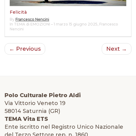
Felicità
By
Francesco Nencini
In TEMA di EMOZIONI – 1 marzo 15 giugno 2025
,
Francesco
Nencini
← Previous
Next →
Polo Culturale Pietro Aldi
Via Vittorio Veneto 19
58014 Saturnia (GR)
TEMA Vita ETS
Ente iscritto nel Registro Unico Nazionale
del Terzo Settore rep. n. 1860