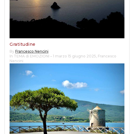
Gratitudine
By
Francesco Nencini
In TEMA di EMOZIONI – 1 marzo 15 giugno 2025
,
Francesco
Nencini