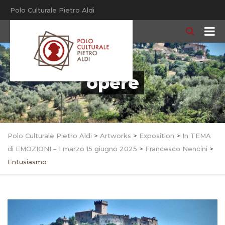
Polo Culturale Pietro Aldi
opere
Polo Culturale Pietro Aldi
>
Artworks
>
Exposition
>
In TEMA
di EMOZIONI – 1 marzo 15 giugno 2025
>
Francesco Nencini
>
Entusiasmo