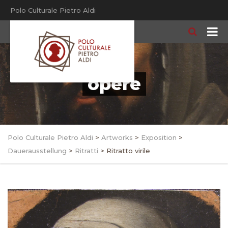
Polo Culturale Pietro Aldi
opere
Polo Culturale Pietro Aldi
>
Artworks
>
Exposition
>
Dauerausstellung
>
Ritratti
>
Ritratto virile