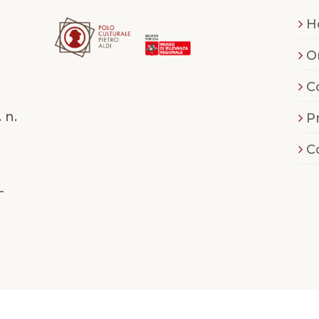
H
O
C
 n.
P
C
-