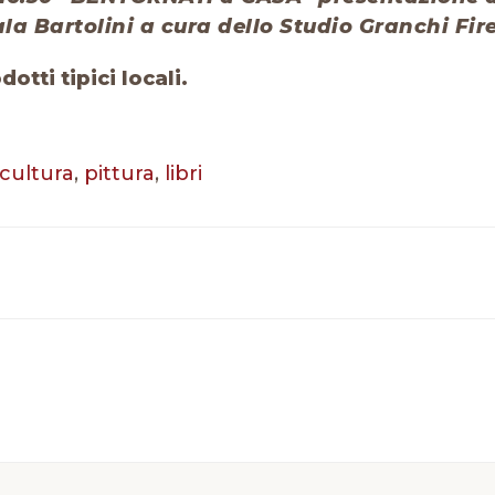
sala Bartolini a cura dello Studio Granchi Fir
tti tipici locali.
cultura
,
pittura
,
libri