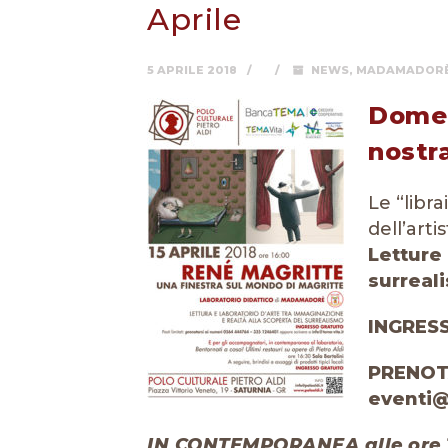
Aprile
5 APRILE 2018
NEWS
,
MADAMADOR
Domeni
nostr
Le “libr
dell’art
Letture 
surreal
INGRES
PRENOTA
eventi@
IN CONTEMPORANEA
alle ore