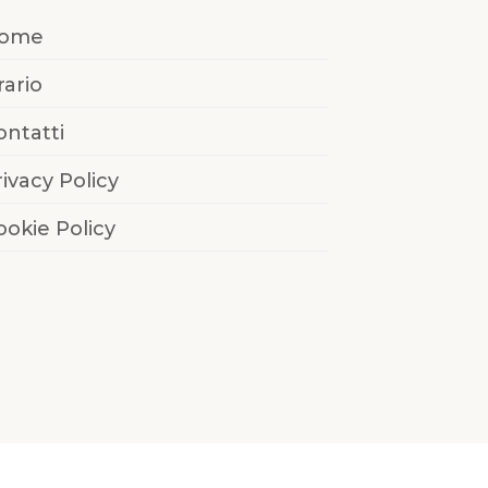
ome
rario
ontatti
rivacy Policy
ookie Policy