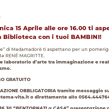
È
ca 15 Aprile alle ore 16.00 ti asp
a Biblioteca con i tuoi BAMBINI!
aie” di Madamadorè ti aspettano per un pomeriggi
ista RENÉ MAGRITTE.
e laboratorio d’arte tra immaginazione e real
ismo.
SO GRATUITO
ZIONE OBBLIGATORIA tramite messaggio su 
tema-vita.it o direttamente allo 0564.44476
 16.30
“BENTORNATI a CASA”
presentazione d