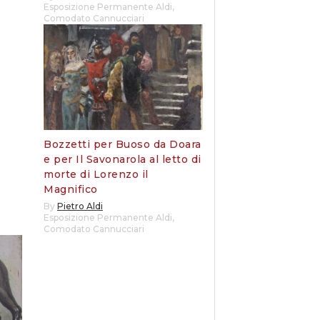
Esposizione Permanente Aldi
,
Comodato Cannucciari
Bozzetti per Buoso da Doara
e per Il Savonarola al letto di
morte di Lorenzo il
Magnifico
By
Pietro Aldi
Esposizione Permanente Aldi
,
Comodato Cannucciari