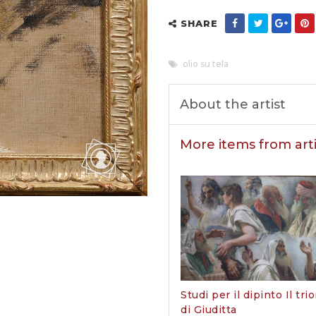
SHARE
olio su tela
About the artist
More items from arti
Studi per il dipinto Il tri
di Giuditta