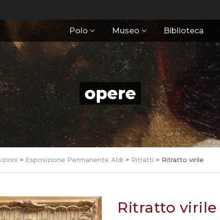
Polo
Museo
Biblioteca
opere
izioni
>
Esposizione Permanente Aldi
>
Ritratti
>
Ritratto virile
Ritratto virile