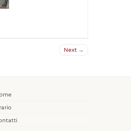
Next →
ome
rario
ontatti