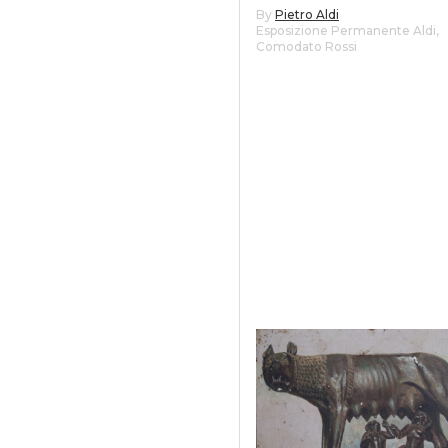
By
Pietro Aldi
Esposizione Permanente Aldi
,
Comodato Rossi