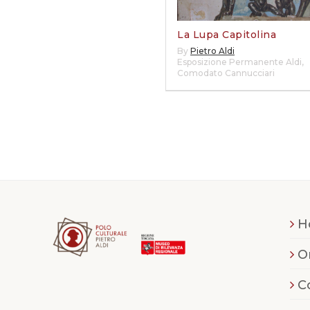
La Lupa Capitolina
By
Pietro Aldi
Esposizione Permanente Aldi
,
Comodato Cannucciari
H
O
C