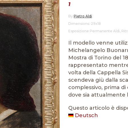
1
By
Pietro Aldi
Dimensions: 29x18
Esposizione Permanente Aldi
,
Ritr
Il modello venne utiliz
Michelangelo Buonarro
Mostra di Torino del 18
rappresentato mentre
volta della Cappella Si
scendeva giù dalla sca
complessivo, prima di 
dove sia attualmente l
Questo articolo è disp
Deutsch