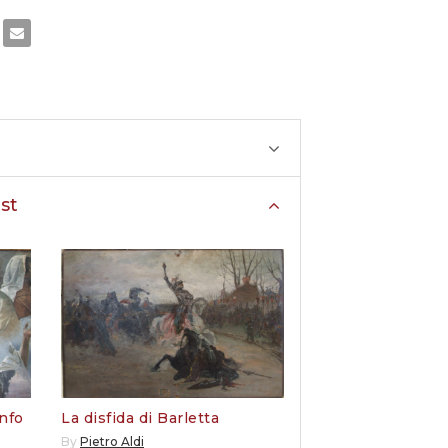
st
onfo
La disfida di Barletta
By
Pietro Aldi