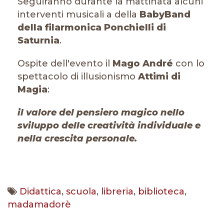
Seguiranno durante la mattinata alcuni
interventi musicali a della
BabyBand
della filarmonica Ponchielli di
Saturnia
.
Ospite dell'evento il
Mago André
con lo
spettacolo di illusionismo
Attimi di
Magia
:
il valore del pensiero magico nello
sviluppo delle creatività individuale e
nella crescita personale.
Didattica
,
scuola
,
libreria
,
biblioteca
,
madamadorè