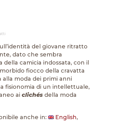
atti
ll’identità del giovane ritratto
rente, dato che sembra
a della camicia indossata, con il
l morbido fiocco della cravatta
a alla moda dei primi anni
 fisionomia di un intellettuale,
traneo ai
clichés
della moda
onibile anche in:
English