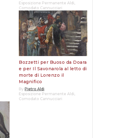
Esposizione Permanente Aldi
,
Comodato Cannucciari
Bozzetti per Buoso da Doara
e per Il Savonarola al letto di
morte di Lorenzo il
Magnifico
By
Pietro Aldi
Esposizione Permanente Aldi
,
Comodato Cannucciari