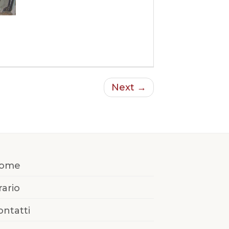
Next →
ome
rario
ontatti