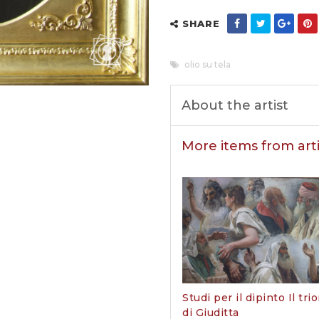
SHARE
olio su tela
About the artist
More items from arti
Studi per il dipinto Il tri
di Giuditta