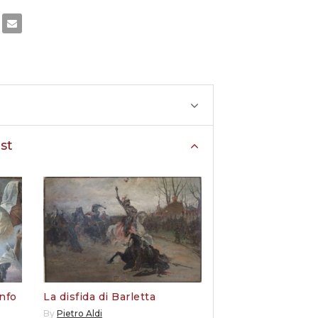
st
onfo
La disfida di Barletta
By
Pietro Aldi