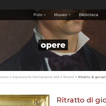
Polo
Museo
Biblioteca
opere
izioni
>
Esposizione Permanente Aldi
>
Ritratti
>
Ritratto di giova
Ritratto di 