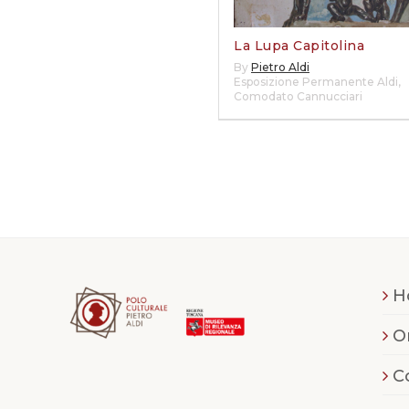
La Lupa Capitolina
By
Pietro Aldi
Esposizione Permanente Aldi
,
Comodato Cannucciari
H
O
C