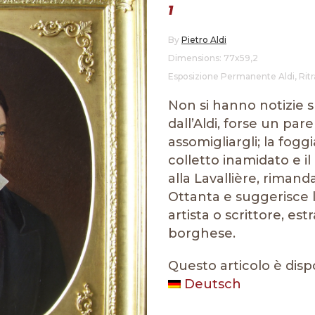
1
By
Pietro Aldi
Dimensions: 77x59,2
Esposizione Permanente Aldi
,
Ritr
Non si hanno notizie su
dall’Aldi, forse un pa
assomigliargli; la foggi
colletto inamidato e i
alla Lavallière, rimand
Ottanta e suggerisce la
artista o scrittore, es
borghese.
Questo articolo è disp
Deutsch