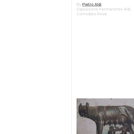
By
Pietro Aldi
Esposizione Permanente Aldi
,
Comodato Rossi