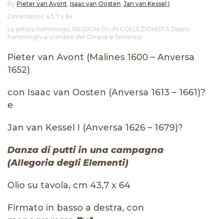
By
Pieter van Avont
,
Isaac van Oosten
,
Jan van Kessel I
Dimensions: 43,7 x 64
La pittura fiamminga
,
PASSIONI DI UN COLLEZIONISTA Dipinti
fiamminghi e olandesi del Cinque e Seicento
Pieter van Avont (Malines 1600 – Anversa
1652)
con Isaac van Oosten (Anversa 1613 – 1661)?
e
Jan van Kessel I (Anversa 1626 – 1679)?
Danza di putti in una campagna
(Allegoria degli Elementi)
Olio su tavola, cm 43,7 x 64
Firmato in basso a destra, con