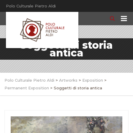
Polo Culturale Pietro Aldi
Soggetti di storia
antica
Polo Culturale Pietro Aldi
>
Artworks
>
Exposition
>
Permanent Exposition
>
Soggetti di storia antica