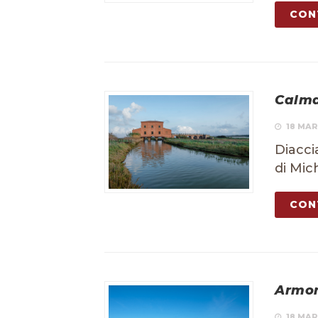
CON
Calm
18 MAR
Diacci
di Mic
CON
Armo
18 MAR