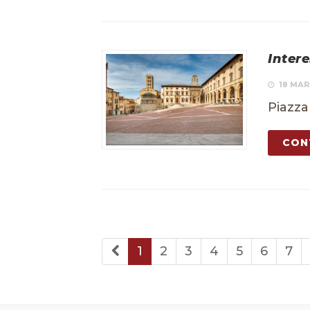
Inter
18 MAR
Piazza
CON
1
2
3
4
5
6
7