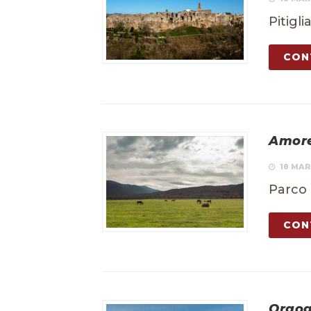
Pitigl
CON
Amor
18 MAR
Parco 
CON
Orgog