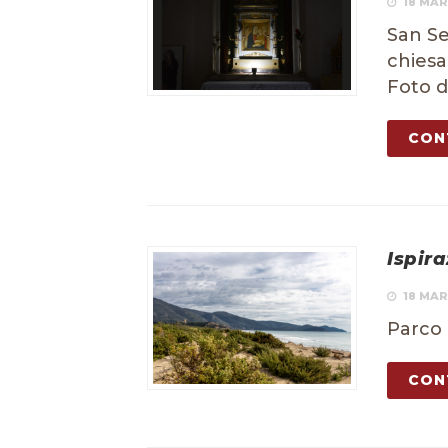
18 MAR
San Se
chiesa
Foto d
CON
Ispir
18 MAR
Parco 
CON