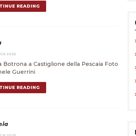
TINUE READING
a
CH 2025
a Botrona a Castiglione della Pescaia Foto
hele Guerrini
TINUE READING
nia
CH 2025