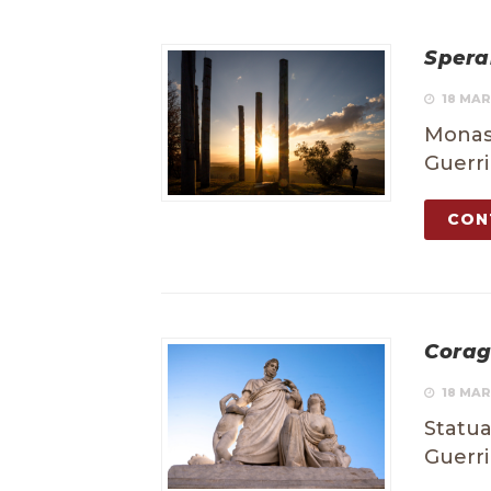
Spera
18 MAR
Monast
Guerri
CON
Corag
18 MAR
Statua
Guerri