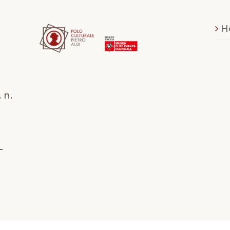
H
 n.
-