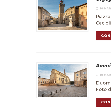
18 MAR
Piazza
Cacioli
CON
Ammi
18 MAR
Duomo 
Foto d
CON