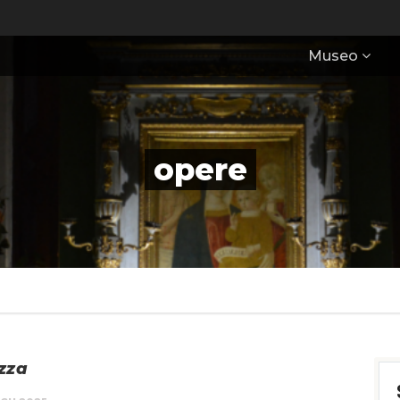
Museo
opere
zza