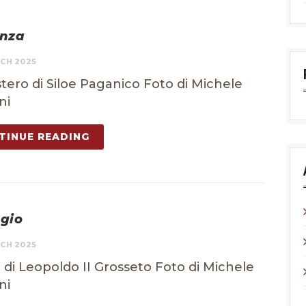
nza
CH 2025
ero di Siloe Paganico Foto di Michele
ni
TINUE READING
gio
CH 2025
 di Leopoldo II Grosseto Foto di Michele
ni