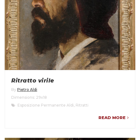
Ritratto virile
By
Pietro Aldi
Dimensions: 29x18
Esposizione Permanente Aldi
,
Ritratti
READ MORE