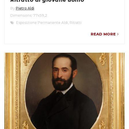
Ritratto di giovane uomo
By
Pietro Aldi
Dimensions: 77x59,2
Esposizione Permanente Aldi
,
Ritratti
READ MORE