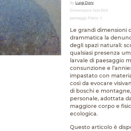
By
Luigi Doni
Dimensions: 145x300
paesaggi
,
Piano -1
Le grandi dimensioni 
drammatica la denunc
degli spazi naturali: 
qualsiasi presenza um
larvale di paesaggio 
consunzione e l’annien
impastato con material
così da evocare visiv
di boschi e montagne
personale, adottata d
maggiore corpo e fisic
ecologica.
Questo articolo è disp