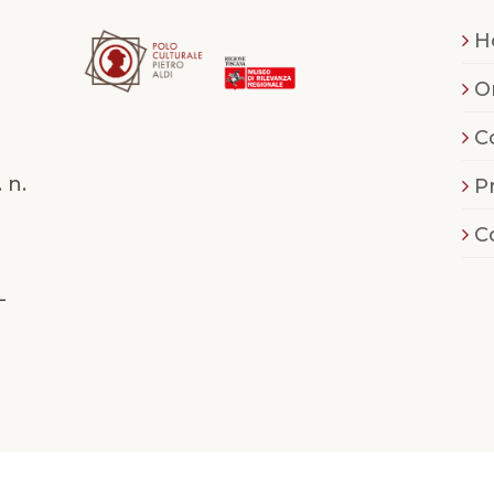
H
O
C
 n.
P
C
-