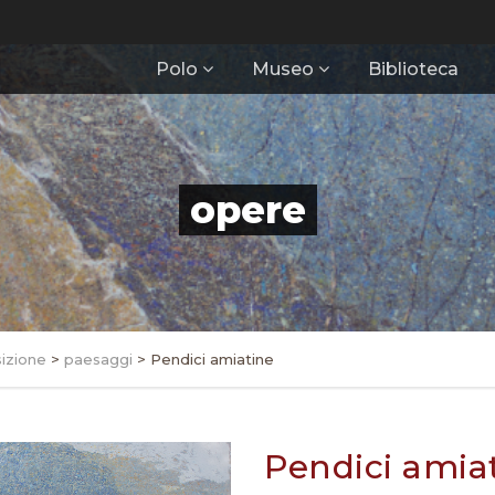
Polo
Museo
Biblioteca
opere
izione
>
paesaggi
>
Pendici amiatine
Pendici amia