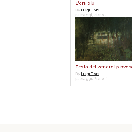
L’ora blu
By
Luigi Doni
paesaggi
,
Piano -1
Festa del venerdì piovos
By
Luigi Doni
paesaggi
,
Piano -1