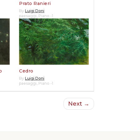
Prato Ranieri
By
Luigi Doni
paesaggi
,
Piano -1
o
Cedro
By
Luigi Doni
paesaggi
,
Piano -1
Next →