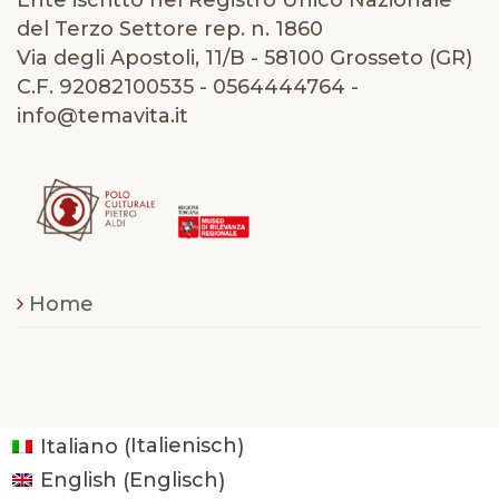
Ente iscritto nel Registro Unico Nazionale
del Terzo Settore rep. n. 1860
Via degli Apostoli, 11/B - 58100 Grosseto (GR)
C.F. 92082100535 - 0564444764 -
info@temavita.it
Home
Italienisch
Italiano
(
)
Englisch
English
(
)