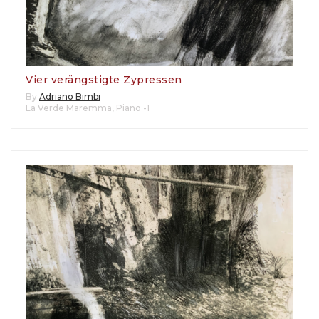
Vier verängstigte Zypressen
By
Adriano Bimbi
La Verde Maremma
,
Piano -1