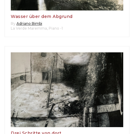
Wasser über dem Abgrund
By
Adriano Bimbi
La Verde Maremma
,
Piano -1
Drei Schritte von dort