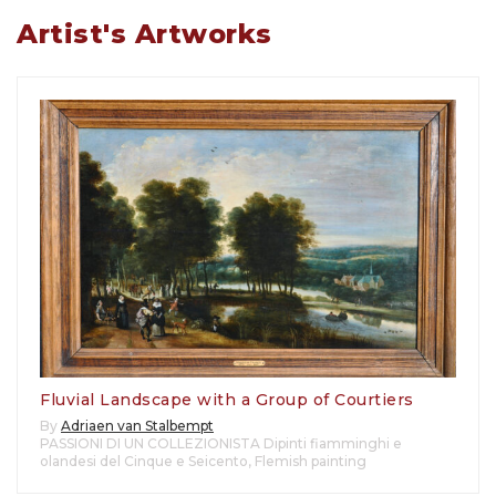
Artist's Artworks
Fluvial Landscape with a Group of Courtiers
By
Adriaen van Stalbempt
PASSIONI DI UN COLLEZIONISTA Dipinti fiamminghi e
olandesi del Cinque e Seicento
,
Flemish painting