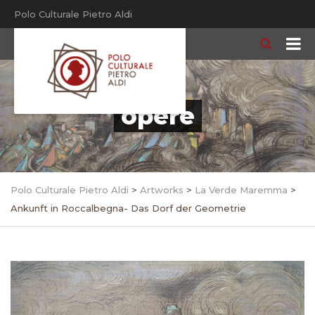
Polo Culturale Pietro Aldi
opere
Polo Culturale Pietro Aldi
>
Artworks
>
La Verde Maremma
>
Ankunft in Roccalbegna- Das Dorf der Geometrie