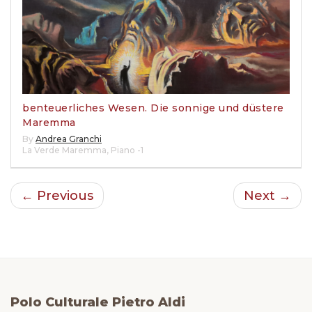
benteuerliches Wesen. Die sonnige und düstere
Maremma
By
Andrea Granchi
La Verde Maremma
,
Piano -1
← Previous
Next →
Polo Culturale Pietro Aldi