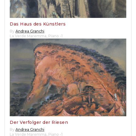
Das Haus des Künstlers
By
Andrea Granchi
La Verde Maremma
,
Piano -1
Der Verfolger der Riesen
By
Andrea Granchi
La Verde Maremma
,
Piano -1